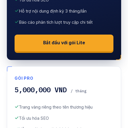
Hỗ trợ nội dung định kỳ 3 tháng/lần
Báo cáo phân tích lượt truy cập chi tiết
Bắt đầu với gói Lite
GÓI PRO
5,000,000 VND
/ tháng
Trang vàng riêng theo tên thương hiệu
Tối ưu hóa SEO