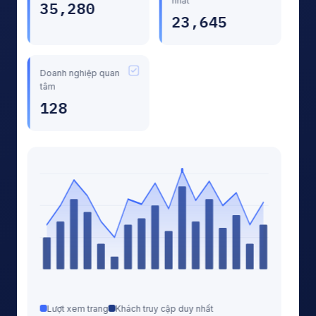
15/02
22/02
01/03
08/03
15/03
Thông tin công ty
Thiết bị
Công nghệ & Dịch vụ
Gia công chế tạo
Catalog
Thông báo
Xu hướng lưu lượng truy cập của khách hàng theo từng
mục nội dung.
Doanh nghiệp quan tâm
Công ty TNHH Cơ khí An Phát
16/03
Công ty CP Kỹ thuật Minh Tâm
15/03