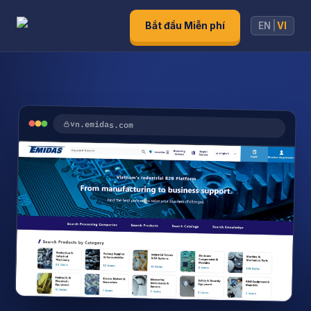
Bắt đầu Miễn phí
EN
|
VI
vn.emidas.com