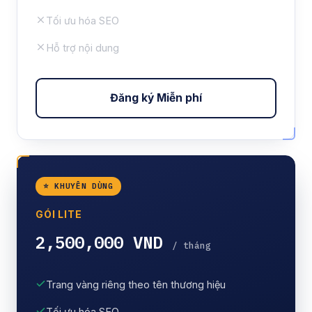
Tối ưu hóa SEO
Hỗ trợ nội dung
Đăng ký Miễn phí
⭐ KHUYÊN DÙNG
GÓI LITE
2,500,000 VND
/ tháng
Trang vàng riêng theo tên thương hiệu
Tối ưu hóa SEO