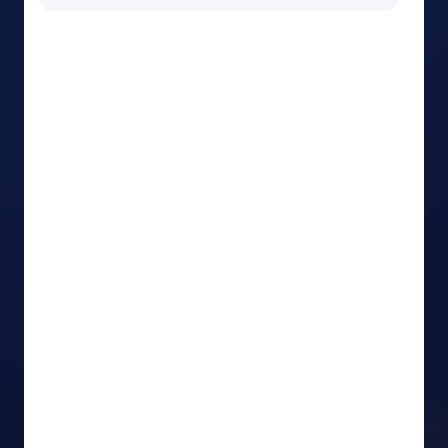
Công ty TNHH Tự động hóa Việt
14/03
Công ty CP Công nghệ Việt Nam
13/03
Công ty TNHH Thiết bị Nhất Tín
11/03
Nội dung xem nhiều nhất
Dây chuyền gia công CNC 5 trục
1,285
Giải pháp tự động hóa nhà xưởng
1,102
Thiết bị kiểm tra chất lượng
956
Robot công nghiệp thế hệ mới
842