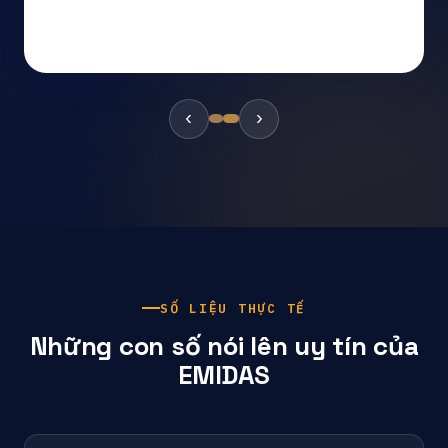
Hệ thống xử lý khí thải công nghiệp
715
‹
›
SỐ LIỆU THỰC TẾ
Những con số nói lên uy tín của
EMIDAS